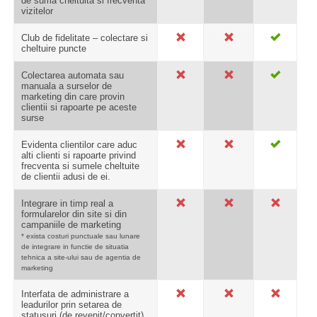
de suma cheltuita si frecventa
vizitelor
Club de fidelitate – colectare si
cheltuire puncte
Colectarea automata sau
manuala a surselor de
marketing din care provin
clientii si rapoarte pe aceste
surse
Evidenta clientilor care aduc
alti clienti si rapoarte privind
frecventa si sumele cheltuite
de clientii adusi de ei.
Integrare in timp real a
formularelor din site si din
campaniile de marketing
* exista costuri punctuale sau lunare
de integrare in functie de situatia
tehnica a site-ului sau de agentia de
marketing
Interfata de administrare a
leadurilor prin setarea de
statusuri (de revenit/convertit)