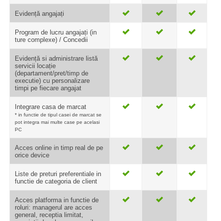
Evidență angajați
Program de lucru angajați (in
ture complexe) / Concedii
Evidență si administrare listă
servicii locație
(departament/pret/timp de
executie) cu personalizare
timpi pe fiecare angajat
Integrare casa de marcat
* in functie de tipul casei de marcat se
pot integra mai multe case pe acelasi
PC
Acces online in timp real de pe
orice device
Liste de preturi preferentiale in
functie de categoria de client
Acces platforma in functie de
roluri: managerul are acces
general, receptia limitat,