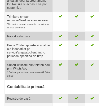
angajatii doar la programarile
lor. Rolurile si accesul se pot
customiza
Trimitere smsuri
reminder/feedback/aniversare
*Se aplica costuri separate, detalierea
la final de oferta
Raport salarizare
Peste 20 de rapoarte si analize
ale incasarilor pe
servicii/angajati/clienti intr-o
perioada specifica de timp
Suport utilizare prin telefon sau
prin WhatsApp
* De luni pana vineri intre orele 09:00 –
18:00
Contabilitate primară
Registru de casă