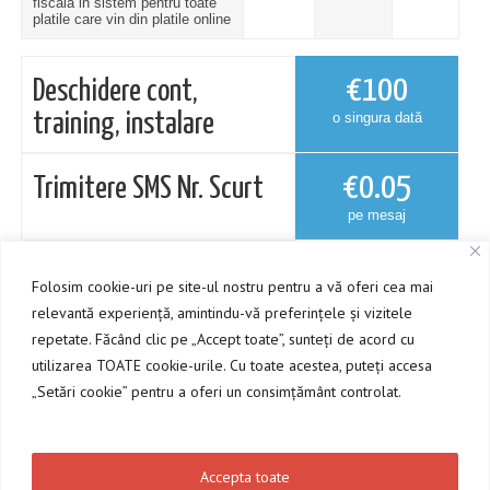
fiscala in sistem pentru toate
platile care vin din platile online
€
100
Deschidere cont,
training, instalare
o singura dată
€
0.05
Trimitere SMS Nr. Scurt
pe mesaj
€
10
Trimitere SMS-uri de pe
Folosim cookie-uri pe site-ul nostru pentru a vă oferi cea mai
SIM-ul receptie
pe lună
relevantă experiență, amintindu-vă preferințele și vizitele
repetate. Făcând clic pe „Accept toate”, sunteți de acord cu
Trimitere Emailuri
utilizarea TOATE cookie-urile. Cu toate acestea, puteți accesa
Gratuit
„Setări cookie” pentru a oferi un consimțământ controlat.
* Numarul de specialisti se refera la angajatii lucratori. Utilizatorii de tip:
manager, contabilitate, receptie sunt nelimitati.
* Preturile nu contin TVA
Accepta toate