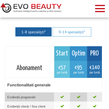
1-8 specialiști*
9-14 specialiști*
Start
Optim
PRO
57
95
140
Abonament
€
€
€
pe lună
pe lună
pe lună
Functionalitati generale
Evidență programări
Evidență clienți / fisa client