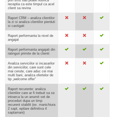
prin sms sau poate notifica
receptia ca este timpul ca acel
client sa revina
Raport CRM – analiza clientilor
la zi si analiza clientilor pierduti
si castigati
Raport performanta la nivel de
angajat
Raport performanta angajati din
ratinguri primite de la clienti
Analiza serviciilor si incasarilor
din serviciilor, care sunt cele
mai cerute, care aduc cei mai
multi bani, analiza ofertelor de
tip „welcome offer”
Raport recurente: analiza
clientilor care ar fi trebuit sa se
intoarca la un anumit set de
proceduri dupa un timp
recurent stabilit (ex. manichiura
2 sapt, epilare definitiva 4
saptamani)